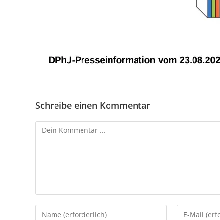
Schreibe einen Kommentar
Kommentieren
Gib
Gib