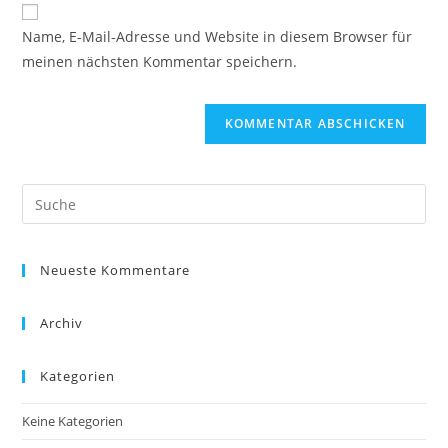
Website-
ein
zum
URL
Name, E-Mail-Adresse und Website in diesem Browser für
Kommentieren
ein
meinen nächsten Kommentar speichern.
ein
(optional)
Neueste Kommentare
Archiv
Kategorien
Keine Kategorien