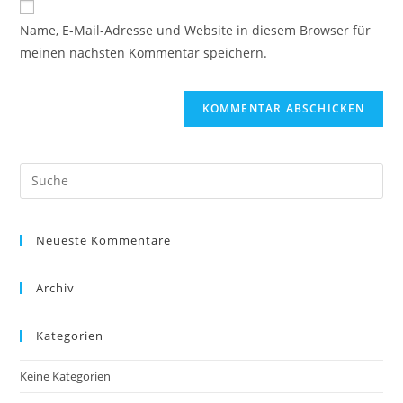
ein
zum
URL
Name, E-Mail-Adresse und Website in diesem Browser für
Kommentieren
ein
meinen nächsten Kommentar speichern.
ein
(optional)
Neueste Kommentare
Archiv
Kategorien
Keine Kategorien