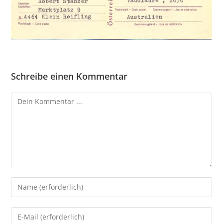
Schreibe einen Kommentar
Kommentieren
Gib
deinen
Namen
Gib
oder