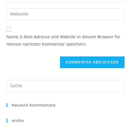
deine
Benutzernamen
E-
Gib
zum
Mail-
deine
Kommentieren
Adresse
Website-
ein
zum
URL
Name, E-Mail-Adresse und Website in diesem Browser für
Kommentieren
ein
meinen nächsten Kommentar speichern.
ein
(optional)
Neueste Kommentare
Archiv