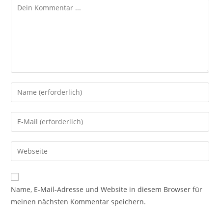
Kommentieren
Gib
deinen
Namen
Gib
oder
deine
Benutzernamen
E-
Gib
zum
Mail-
deine
Kommentieren
Adresse
Website-
ein
zum
URL
Name, E-Mail-Adresse und Website in diesem Browser für
Kommentieren
ein
meinen nächsten Kommentar speichern.
ein
(optional)