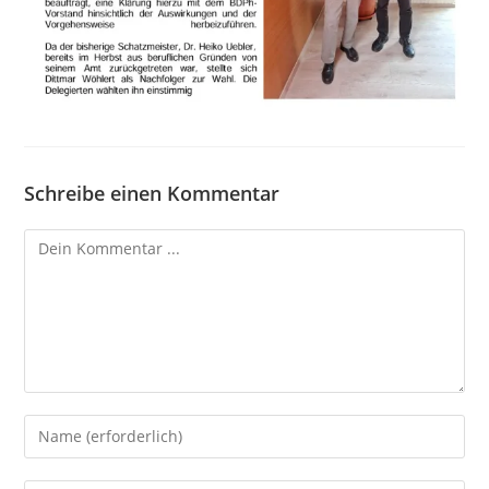
Schreibe einen Kommentar
Kommentieren
Gib
deinen
Namen