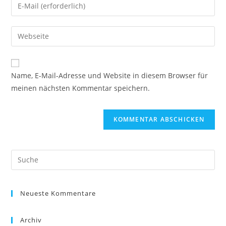
Gib
oder
deine
Benutzernamen
E-
Gib
zum
Mail-
deine
Kommentieren
Adresse
Website-
ein
zum
URL
Name, E-Mail-Adresse und Website in diesem Browser für
Kommentieren
ein
meinen nächsten Kommentar speichern.
ein
(optional)
Neueste Kommentare
Archiv