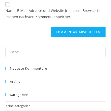
Website-
ein
zum
URL
Name, E-Mail-Adresse und Website in diesem Browser für
Kommentieren
ein
meinen nächsten Kommentar speichern.
ein
(optional)
Neueste Kommentare
Archiv
Kategorien
Keine Kategorien