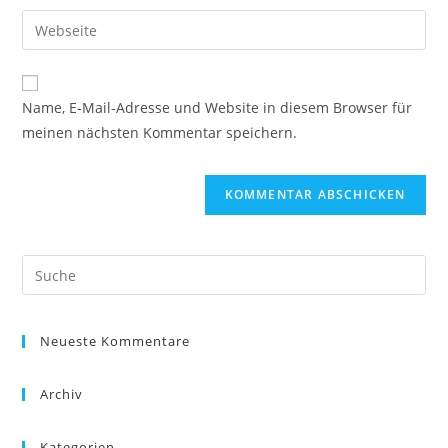
Benutzernamen
E-
Gib
zum
Mail-
deine
Kommentieren
Adresse
Website-
ein
zum
URL
Name, E-Mail-Adresse und Website in diesem Browser für
Kommentieren
ein
meinen nächsten Kommentar speichern.
ein
(optional)
Neueste Kommentare
Archiv
Kategorien