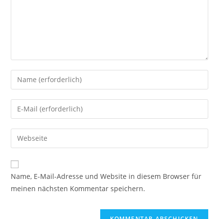
Gib
deinen
Namen
Gib
oder
deine
Benutzernamen
E-
Gib
zum
Mail-
deine
Kommentieren
Adresse
Website-
ein
zum
URL
Name, E-Mail-Adresse und Website in diesem Browser für
Kommentieren
ein
meinen nächsten Kommentar speichern.
ein
(optional)